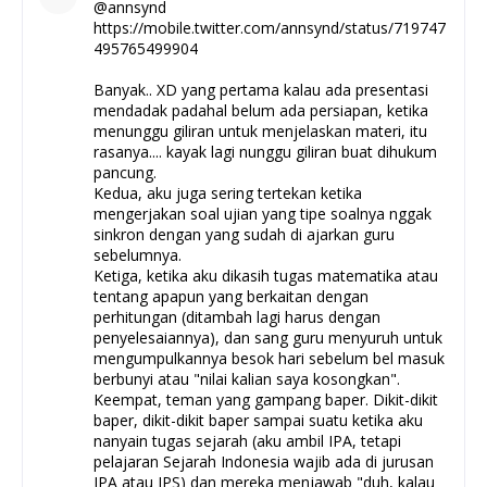
@annsynd
https://mobile.twitter.com/annsynd/status/719747
495765499904
Banyak.. XD yang pertama kalau ada presentasi
mendadak padahal belum ada persiapan, ketika
menunggu giliran untuk menjelaskan materi, itu
rasanya.... kayak lagi nunggu giliran buat dihukum
pancung.
Kedua, aku juga sering tertekan ketika
mengerjakan soal ujian yang tipe soalnya nggak
sinkron dengan yang sudah di ajarkan guru
sebelumnya.
Ketiga, ketika aku dikasih tugas matematika atau
tentang apapun yang berkaitan dengan
perhitungan (ditambah lagi harus dengan
penyelesaiannya), dan sang guru menyuruh untuk
mengumpulkannya besok hari sebelum bel masuk
berbunyi atau "nilai kalian saya kosongkan".
Keempat, teman yang gampang baper. Dikit-dikit
baper, dikit-dikit baper sampai suatu ketika aku
nanyain tugas sejarah (aku ambil IPA, tetapi
pelajaran Sejarah Indonesia wajib ada di jurusan
IPA atau IPS) dan mereka menjawab "duh, kalau