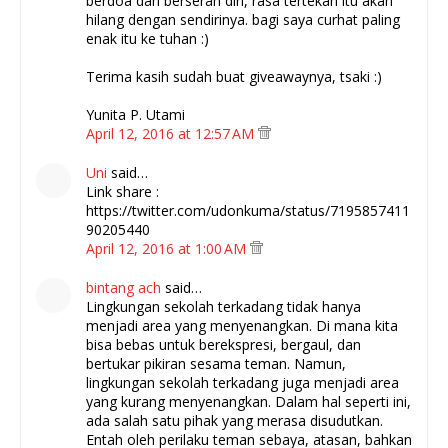
berdoa dan berserah diri, rasa tertekan itu akan
hilang dengan sendirinya. bagi saya curhat paling
enak itu ke tuhan :)
Terima kasih sudah buat giveawaynya, tsaki :)
Yunita P. Utami
April 12, 2016 at 12:57 AM
Uni
said…
Link share :
https://twitter.com/udonkuma/status/7195857411
90205440
April 12, 2016 at 1:00 AM
bintang ach
said…
Lingkungan sekolah terkadang tidak hanya
menjadi area yang menyenangkan. Di mana kita
bisa bebas untuk berekspresi, bergaul, dan
bertukar pikiran sesama teman. Namun,
lingkungan sekolah terkadang juga menjadi area
yang kurang menyenangkan. Dalam hal seperti ini,
ada salah satu pihak yang merasa disudutkan.
Entah oleh perilaku teman sebaya, atasan, bahkan