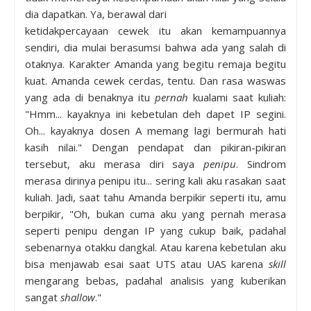
dia dapatkan. Ya, berawal dari
ketidakpercayaan cewek itu akan kemampuannya
sendiri, dia mulai berasumsi bahwa ada yang salah di
otaknya. Karakter Amanda yang begitu remaja begitu
kuat. Amanda cewek cerdas, tentu. Dan rasa waswas
yang ada di benaknya itu
pernah
kualami saat kuliah:
"Hmm... kayaknya ini kebetulan deh dapet IP segini.
Oh... kayaknya dosen A memang lagi bermurah hati
kasih nilai." Dengan pendapat dan pikiran-pikiran
tersebut, aku merasa diri saya
penipu
. Sindrom
merasa dirinya penipu itu... sering kali aku rasakan saat
kuliah. Jadi, saat tahu Amanda berpikir seperti itu, amu
berpikir, "Oh, bukan cuma aku yang pernah merasa
seperti penipu dengan IP yang cukup baik, padahal
sebenarnya otakku dangkal. Atau karena kebetulan aku
bisa menjawab esai saat UTS atau UAS karena
skill
mengarang bebas, padahal analisis yang kuberikan
sangat
shallow
."