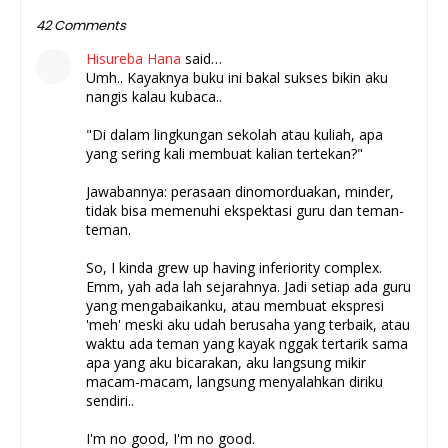
42 Comments
Hisureba Hana
said…
Umh.. Kayaknya buku ini bakal sukses bikin aku
nangis kalau kubaca..
"Di dalam lingkungan sekolah atau kuliah, apa
yang sering kali membuat kalian tertekan?"
Jawabannya: perasaan dinomorduakan, minder,
tidak bisa memenuhi ekspektasi guru dan teman-
teman.
So, I kinda grew up having inferiority complex.
Emm, yah ada lah sejarahnya. Jadi setiap ada guru
yang mengabaikanku, atau membuat ekspresi
'meh' meski aku udah berusaha yang terbaik, atau
waktu ada teman yang kayak nggak tertarik sama
apa yang aku bicarakan, aku langsung mikir
macam-macam, langsung menyalahkan diriku
sendiri..
I'm no good, I'm no good.