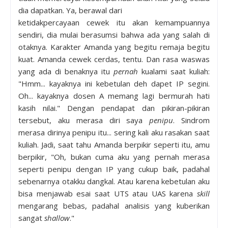
dia dapatkan. Ya, berawal dari
ketidakpercayaan cewek itu akan kemampuannya
sendiri, dia mulai berasumsi bahwa ada yang salah di
otaknya. Karakter Amanda yang begitu remaja begitu
kuat. Amanda cewek cerdas, tentu. Dan rasa waswas
yang ada di benaknya itu
pernah
kualami saat kuliah:
"Hmm... kayaknya ini kebetulan deh dapet IP segini.
Oh... kayaknya dosen A memang lagi bermurah hati
kasih nilai." Dengan pendapat dan pikiran-pikiran
tersebut, aku merasa diri saya
penipu
. Sindrom
merasa dirinya penipu itu... sering kali aku rasakan saat
kuliah. Jadi, saat tahu Amanda berpikir seperti itu, amu
berpikir, "Oh, bukan cuma aku yang pernah merasa
seperti penipu dengan IP yang cukup baik, padahal
sebenarnya otakku dangkal. Atau karena kebetulan aku
bisa menjawab esai saat UTS atau UAS karena
skill
mengarang bebas, padahal analisis yang kuberikan
sangat
shallow
."