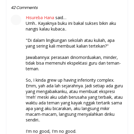
42 Comments
Hisureba Hana
said…
Umh.. Kayaknya buku ini bakal sukses bikin aku
nangis kalau kubaca..
"Di dalam lingkungan sekolah atau kuliah, apa
yang sering kali membuat kalian tertekan?"
Jawabannya: perasaan dinomorduakan, minder,
tidak bisa memenuhi ekspektasi guru dan teman-
teman.
So, I kinda grew up having inferiority complex.
Emm, yah ada lah sejarahnya. Jadi setiap ada guru
yang mengabaikanku, atau membuat ekspresi
'meh' meski aku udah berusaha yang terbaik, atau
waktu ada teman yang kayak nggak tertarik sama
apa yang aku bicarakan, aku langsung mikir
macam-macam, langsung menyalahkan diriku
sendiri..
I'm no good, I'm no good.