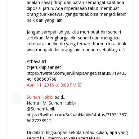
adalah saya) drop dan patah semangat saat ada
diposisi jatuh. Ada mperasaan takut membuat
orang tua kecewa, gengsi tidak bisa menjadi lebih
baik dari yang lain.
Jangan sampai lah ya, kita membuat diri sendiri
tertekan. Menghargai diri sendiri dan mengakui
ketebatasan diri itu yang terbaik. Karena kita tidak
bisa menjadi diri orang lain maupun sebaliknya. :)
Athaya Irf
@jeruknipisanget
https://twitter.com/JeruknipisAnget/status/719433
401686560768
April 11, 2016 at 3:08 PM
Sulhan Habibi
said…
Nama : M. Sulhan Habibi
@SulhanHabibi
https://twitter.com/SulhanHabibi/status/71951387
6627238912
Di dalam lingkungan sekolah atau kuliah, apa yang
sering kali membuat kalian tertekan?