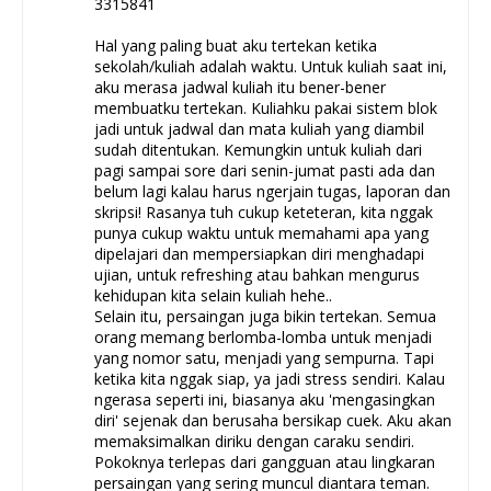
3315841
Hal yang paling buat aku tertekan ketika
sekolah/kuliah adalah waktu. Untuk kuliah saat ini,
aku merasa jadwal kuliah itu bener-bener
membuatku tertekan. Kuliahku pakai sistem blok
jadi untuk jadwal dan mata kuliah yang diambil
sudah ditentukan. Kemungkin untuk kuliah dari
pagi sampai sore dari senin-jumat pasti ada dan
belum lagi kalau harus ngerjain tugas, laporan dan
skripsi! Rasanya tuh cukup keteteran, kita nggak
punya cukup waktu untuk memahami apa yang
dipelajari dan mempersiapkan diri menghadapi
ujian, untuk refreshing atau bahkan mengurus
kehidupan kita selain kuliah hehe..
Selain itu, persaingan juga bikin tertekan. Semua
orang memang berlomba-lomba untuk menjadi
yang nomor satu, menjadi yang sempurna. Tapi
ketika kita nggak siap, ya jadi stress sendiri. Kalau
ngerasa seperti ini, biasanya aku 'mengasingkan
diri' sejenak dan berusaha bersikap cuek. Aku akan
memaksimalkan diriku dengan caraku sendiri.
Pokoknya terlepas dari gangguan atau lingkaran
persaingan yang sering muncul diantara teman.