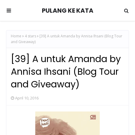
PULANG KE KATA
Home
4 stars
[39] A untuk Amanda by Annisa Ihsani (Blog Tour
and Giveaway)
[39] A untuk Amanda by
Annisa Ihsani (Blog Tour
and Giveaway)
April 10, 2016