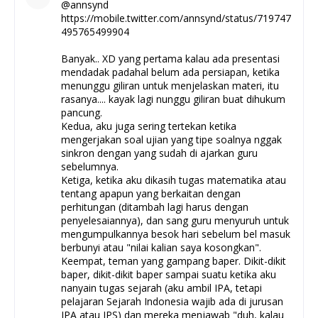
@annsynd
https://mobile.twitter.com/annsynd/status/719747
495765499904
Banyak.. XD yang pertama kalau ada presentasi
mendadak padahal belum ada persiapan, ketika
menunggu giliran untuk menjelaskan materi, itu
rasanya.... kayak lagi nunggu giliran buat dihukum
pancung.
Kedua, aku juga sering tertekan ketika
mengerjakan soal ujian yang tipe soalnya nggak
sinkron dengan yang sudah di ajarkan guru
sebelumnya.
Ketiga, ketika aku dikasih tugas matematika atau
tentang apapun yang berkaitan dengan
perhitungan (ditambah lagi harus dengan
penyelesaiannya), dan sang guru menyuruh untuk
mengumpulkannya besok hari sebelum bel masuk
berbunyi atau "nilai kalian saya kosongkan".
Keempat, teman yang gampang baper. Dikit-dikit
baper, dikit-dikit baper sampai suatu ketika aku
nanyain tugas sejarah (aku ambil IPA, tetapi
pelajaran Sejarah Indonesia wajib ada di jurusan
IPA atau IPS) dan mereka menjawab "duh, kalau