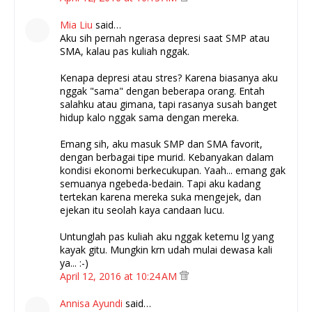
Mia Liu
said…
Aku sih pernah ngerasa depresi saat SMP atau
SMA, kalau pas kuliah nggak.
Kenapa depresi atau stres? Karena biasanya aku
nggak "sama" dengan beberapa orang. Entah
salahku atau gimana, tapi rasanya susah banget
hidup kalo nggak sama dengan mereka.
Emang sih, aku masuk SMP dan SMA favorit,
dengan berbagai tipe murid. Kebanyakan dalam
kondisi ekonomi berkecukupan. Yaah... emang gak
semuanya ngebeda-bedain. Tapi aku kadang
tertekan karena mereka suka mengejek, dan
ejekan itu seolah kaya candaan lucu.
Untunglah pas kuliah aku nggak ketemu lg yang
kayak gitu. Mungkin krn udah mulai dewasa kali
ya... :-)
April 12, 2016 at 10:24 AM
Annisa Ayundi
said…