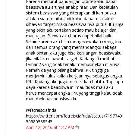
Karena menurut pandangan orang kalau dapat
beasiswa itu artinya anak pintar. Dan kebetulan
sistem beasiswa yang diterapkan di kampusku
adalah siatem nilai. Jadi kalau dapat nilai akhir
dibawah target maka beasiswa nya putus. Itu juga
yang bikin aku tertekan setiap mau belajar dan
mau ujian. Bahwa aku harus dapet nilai baik.
Selain karena aku bisa mengecewakan orang tua
dan semua orang yang memandangku sebagai
anak pintar, aku juga bisa kehilangan beasiswaku
jika nilai ku dibawah target. Kadang iri melihat
teman2 yang tidak terlalu memusingkan nilainya.
Pernah da yang bilang bahwa IPK tinggi ga
menjamin lulus kuliah kerjaan nya sebagus angka
IPK. Kadang aku juga memikirkan hal itu. Tapi apa
daya karena beasiswa ini mau tidak mau aku
harus mencapai angka IPK yang tinggi kalau tidak
mau melepas beasiswa ku.
@fetreisciafrida
https://twitter.com/fetreisciafrida/status/7197749
50580588545
April 12, 2016 at 1:47 PM