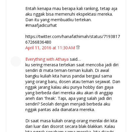
Entah kenapa mau berapa kali ranking, tetap aja
aku nggak bisa memenuhi ekspektasi mereka.
Dan itu yang membuatku tertekan.
#maafjadicurhat
https://twitter.com/hanafathimah/status/7193817
67266836480
April 11, 2016 at 11:30 AM
Everything with Athaya
said…
ku sering merasa tertekan saat mencoba jadi diri
sendiri di mata teman-teman kuliah. Di awal
bangku kuliah kita harus pandai bergaul sama
yang orang baru, dosen atau teman sejawat. Dan
nggak jarang kalau aku punya hobby dan gaya
yang berbeda dari mereka aku akan di anggap
aneh dan 'freak'. Tapi, apa yang salah jadi diri
sendiri? Seolah dengan menjadi berbeda aku
nggak pantas ada dianatara mereka.
Di saat masa kuliah orang-orang menilai diri kita
dari luar dan disorot secara blak-blakkan. Kalau
kita nggak sepaham sama mereka, kita dijauhi.