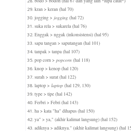
bodo > bodoh (hal 67 dan yang lain *lupa catat*)
kran > keran (hal 70)
jogging >
jogging
(hal 72)
suka rela > sukarela (hal 76)
Enggak > nggak (inkonsistensi) (hal 95)
sapu tangan > saputangan (hal 101)
tanpak > tanpa (hal 107)
pop corn >
popcorn
(hal 118)
knop > kenop (hal 120)
surah > surat (hal 122)
laptop >
laptop
(hal 129, 130)
type > tipe (hal 142)
Ferbri > Febri (hal 143)
ha > kata "ha" dihapus (hal 150)
ya" > ya," (akhir kalimat langsung) (hal 152)
adiknya > adiknya." (akhir kalimat langsung) (hal 1