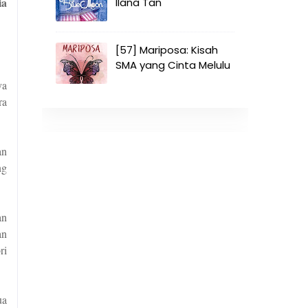
ia
Ilana Tan
[57] Mariposa: Kisah
SMA yang Cinta Melulu
ya
ra
an
ng
an
an
ri
ua