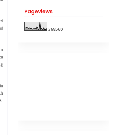
Pageviews
et
at
3
6
8
5
6
0
an
ga
ng
ia
ah
s-