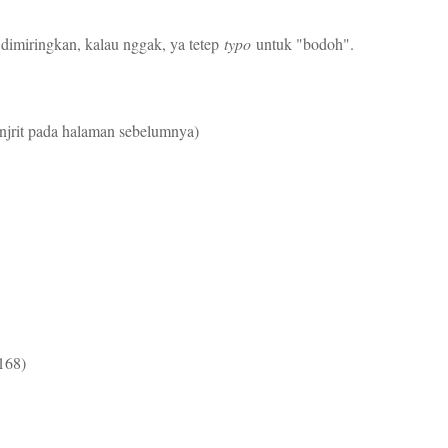
a, dimiringkan, kalau nggak, ya tetep
typo
untuk "bodoh".
 anjrit pada halaman sebelumnya)
 168)