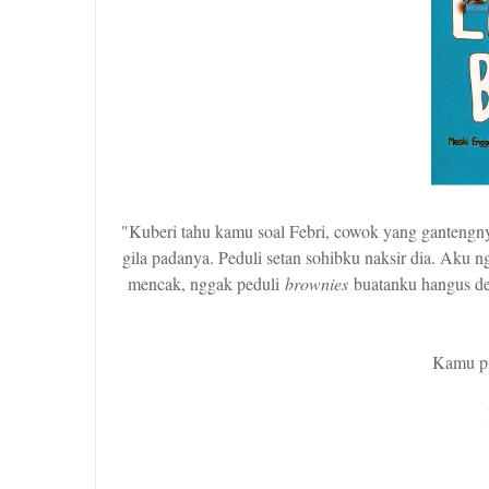
"Kuberi tahu kamu soal Febri, cowok yang gantengnya b
gila padanya. Peduli setan sohibku naksir dia. Aku 
mencak, nggak peduli
brownies
buatanku hangus dem
Kamu pi