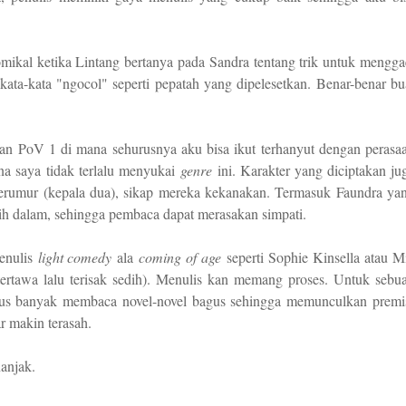
mikal ketika Lintang bertanya pada Sandra tentang trik untuk mengga
kata-kata "ngocol" seperti pepatah yang dipelesetkan. Benar-benar bu
an PoV 1 di mana sehurusnya aku bisa ikut terhanyut dengan perasa
na saya tidak terlalu menyukai
genre
ini. Karakter yang diciptakan ju
 berumur (kepala dua), sikap mereka kekanakan. Termasuk Faundra ya
bih dalam, sehingga pembaca dapat merasakan simpati.
penulis
light comedy
ala
coming of age
seperti Sophie Kinsella atau M
ertawa lalu terisak sedih). Menulis kan memang proses. Untuk sebu
arus banyak membaca novel-novel bagus sehingga memunculkan premi
r makin terasah.
anjak.