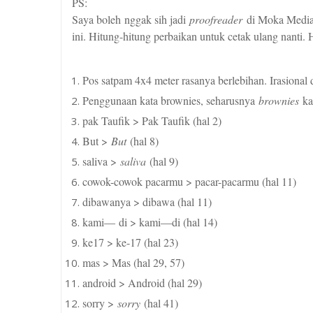
PS:
Saya boleh nggak sih jadi
proofreader
di Moka Media.
ini. Hitung-hitung perbaikan untuk cetak ulang nanti.
Pos satpam 4x4 meter rasanya berlebihan. Irasional 
Penggunaan kata brownies, seharusnya
brownies
ka
pak Taufik > Pak Taufik (hal 2)
But >
But
(hal 8)
saliva >
saliva
(hal 9)
cowok-cowok pacarmu > pacar-pacarmu (hal 11)
dibawanya > dibawa (hal 11)
kami— di > kami—di (hal 14)
ke17 > ke-17 (hal 23)
mas > Mas (hal 29, 57)
android > Android (hal 29)
sorry >
sorry
(hal 41)