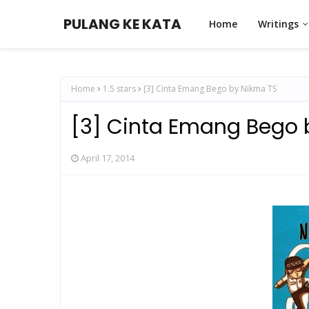
PULANG KE KATA
Home
Writings
Home
1.5 stars
[3] Cinta Emang Bego by Nikma TS
[3] Cinta Emang Bego 
April 17, 2014