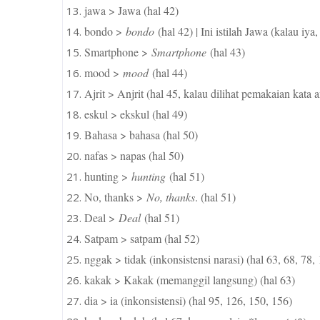
jawa > Jawa (hal 42)
bondo >
bondo
(hal 42) | Ini istilah Jawa (kalau iy
Smartphone >
Smartphone
(hal 43)
mood >
mood
(hal 44)
Ajrit > Anjrit (hal 45, kalau dilihat pemakaian kata
eskul > ekskul (hal 49)
Bahasa > bahasa (hal 50)
nafas > napas (hal 50)
hunting >
hunting
(hal 51)
No, thanks >
No, thanks
. (hal 51)
Deal >
Deal
(hal 51)
Satpam > satpam (hal 52)
nggak > tidak (inkonsistensi narasi) (hal 63, 68, 78,
kakak > Kakak (memanggil langsung) (hal 63)
dia > ia (inkonsistensi) (hal 95, 126, 150, 156)