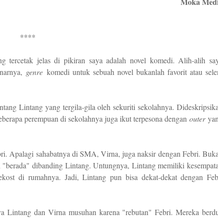
Moka Med
****
g tercetak jelas di pikiran saya adalah novel komedi. Alih-alih sa
enarnya,
genre
komedi untuk sebuah novel bukanlah favorit atau sele
ntang Lintang yang tergila-gila oleh sekuriti sekolahnya. Dideskripsik
 beberapa perempuan di sekolahnya juga ikut terpesona dengan
outer
ya
ri. Apalagi sahabatnya di SMA, Virna, juga naksir dengan Febri. Buk
bih "berada" dibanding Lintang. Untungnya, Lintang memiliki kesempat
ost di rumahnya. Jadi, Lintang pun bisa dekat-dekat dengan Feb
 Lintang dan Virna musuhan karena "rebutan" Febri. Mereka berd