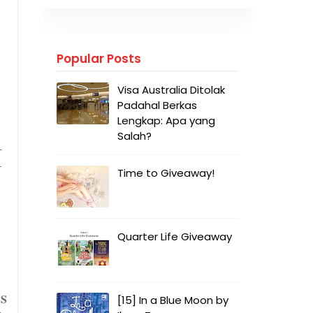
Popular Posts
Visa Australia Ditolak
Padahal Berkas
Lengkap: Apa yang
Salah?
-
-
Time to Giveaway!
Quarter Life Giveaway
TS
[15] In a Blue Moon by