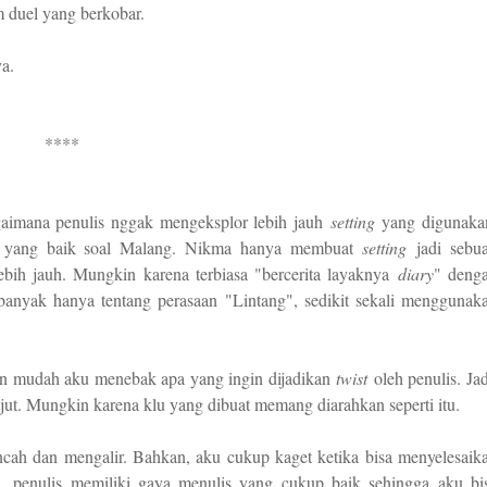
 duel yang berkobar.
a.
****
gaimana penulis nggak mengeksplor lebih jauh
setting
yang digunaka
psi yang baik soal Malang. Nikma hanya membuat
setting
jadi sebu
ebih jauh. Mungkin karena terbiasa "bercerita layaknya
diary
" deng
anyak hanya tentang perasaan "Lintang", sedikit sekali menggunak
an mudah aku menebak apa yang ingin dijadikan
twist
oleh penulis. Jad
jut. Mungkin karena klu yang dibuat memang diarahkan seperti itu.
incah dan mengalir. Bahkan, aku cukup kaget ketika bisa menyelesaik
a, penulis memiliki gaya menulis yang cukup baik sehingga aku bi