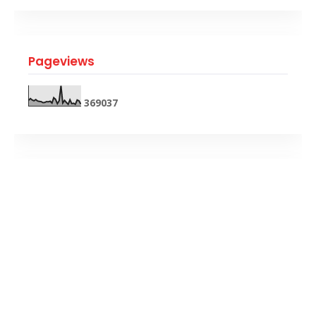
Pageviews
3
6
9
0
3
7