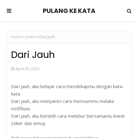
PULANG KE KATA
Home
poem
Dari Jauh
Dari Jauh
April 09, 2023
Dari jauh, aku belajar cara mendekapmu dengan kata-
kata.
Dari jauh, aku menyantri cara menciummu melalui
notifikasi.
Dari jauh, aku berlatih cara melebur bersamamu lewat
stiker dan emoji.
Beberapa bilang mencintai itu melelahkan,