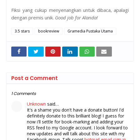
Fiksi yang cukup menyenangkan untuk dibaca, apalagi
dengan premis unik.
Good job for Alanda!
3.5 stars
bookreview
Gramedia Pustaka Utama
Post a Comment
1 Comments
Unknown
said…
It's a shame you don't have a donate button! I'd
definitely donate to this brilliant blog! I guess for
now i'll settle for book-marking and adding your
RSS feed to my Google account. I look forward to
new updates and will talk about this site with my
Facebook group. Talk soon!
hotmail email sign in