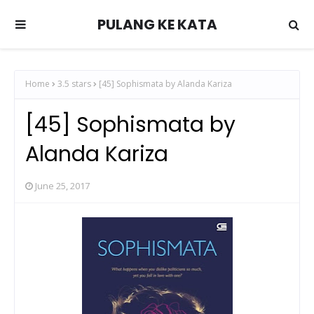
PULANG KE KATA
Home
3.5 stars
[45] Sophismata by Alanda Kariza
[45] Sophismata by
Alanda Kariza
June 25, 2017